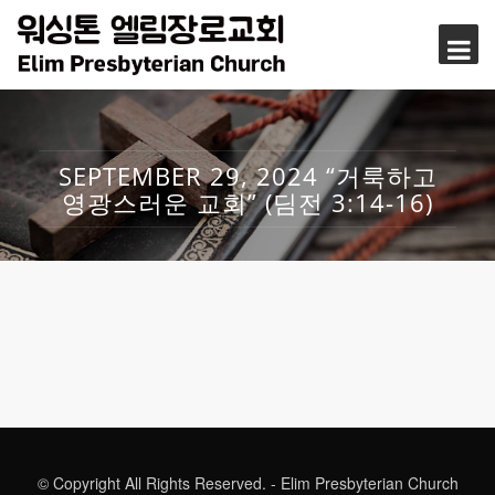
SEPTEMBER 29, 2024 “거룩하고
영광스러운 교회” (딤전 3:14-16)
© Copyright All Rights Reserved. - Elim Presbyterian Church