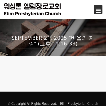
SEPTEMBER 21, 2025 “바울의 자
랑” (고후 11:16-33)
© Copyright All Rights Reserved. - Elim Presbyterian Church