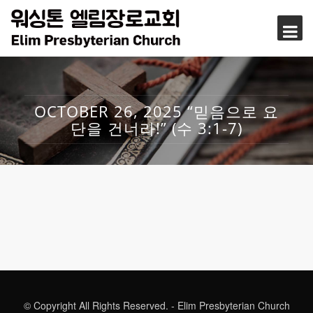
OCTOBER 26, 2025 “믿음으로 요
단을 건너라!” (수 3:1-7)
© Copyright All Rights Reserved. - Elim Presbyterian Church