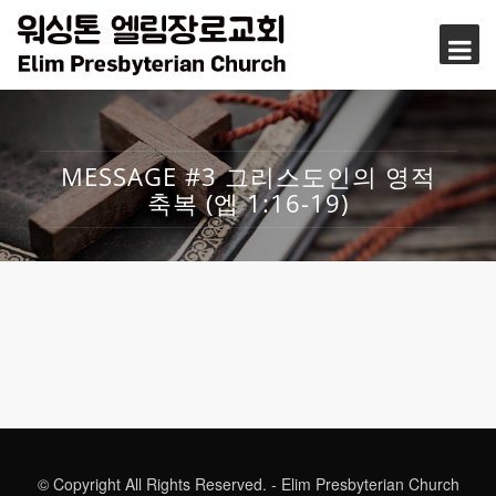
MESSAGE #3 그리스도인의 영적
축복 (엡 1:16-19)
© Copyright All Rights Reserved. - Elim Presbyterian Church