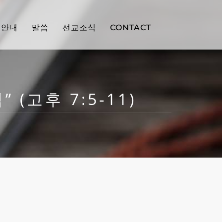
배안내
말씀
선교소식
CONTACT
 (고후 7:5-11)