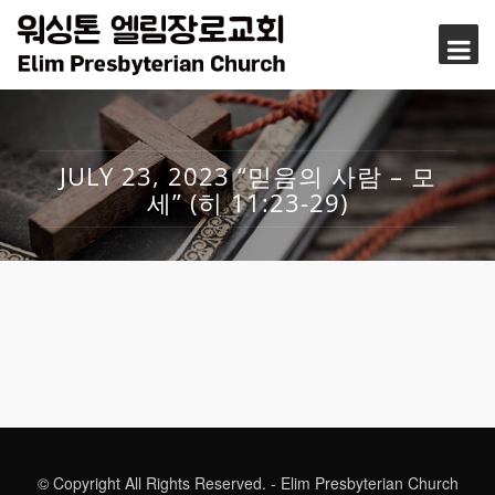
JULY 23, 2023 “믿음의 사람 – 모
세” (히 11:23-29)
© Copyright All Rights Reserved. - Elim Presbyterian Church