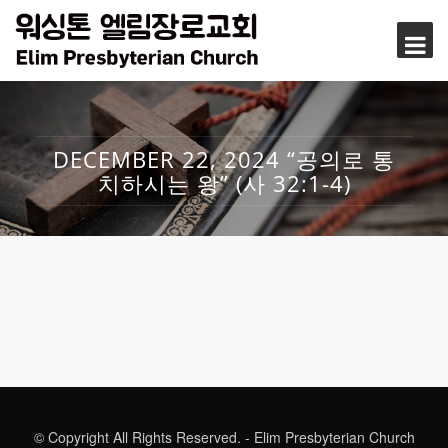
DECEMBER 22, 2024 “공의로 통
치하시는 왕” (사 32:1-4)
© Copyright All Rights Reserved. - Elim Presbyterian Church