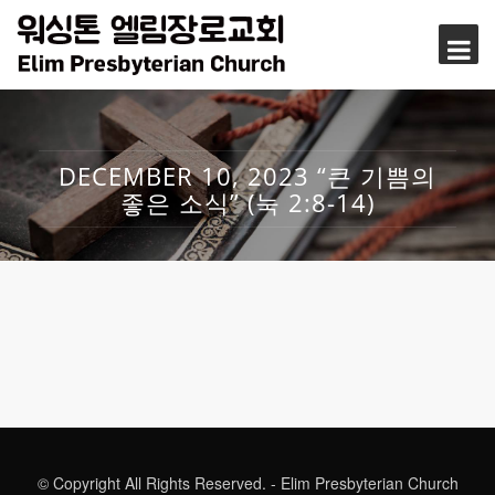
DECEMBER 10, 2023 “큰 기쁨의
좋은 소식” (눅 2:8-14)
© Copyright All Rights Reserved. - Elim Presbyterian Church