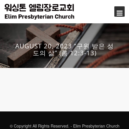
AUGUST 20, 2023 “구원 받은 성
도의 삶” (롬 12:3-13)
© Copyright All Rights Reserved. - Elim Presbyterian Church