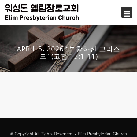
APRIL 5, 2026 “부활하신 그리스
도” (고전 15:1-11)
© Copyright All Rights Reserved. - Elim Presbyterian Church