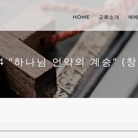
HOME
교회소개
예
4 “하나님 언약의 계승” (창 