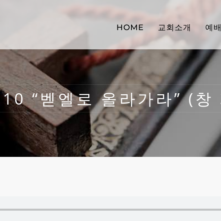
HOME
교회소개
예
710 “벧엘로 올라가라” (창 3