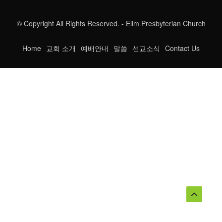
© Copyright All Rights Reserved. - Elim Presbyterian Church
Home
교회 소개
예배안내
말씀
선교소식
Contact Us