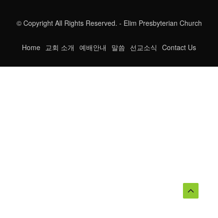
© Copyright All Rights Reserved. - Elim Presbyterian Church
Home
교회 소개
예배안내
말씀
선교소식
Contact Us