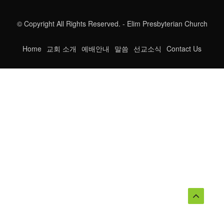
© Copyright All Rights Reserved. - Elim Presbyterian Church
Home
교회 소개
예배안내
말씀
선교소식
Contact Us