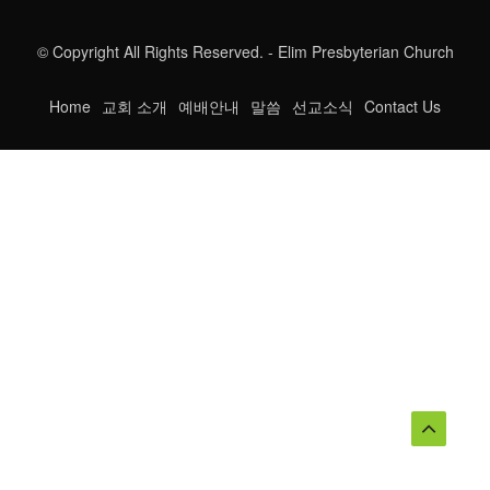
© Copyright All Rights Reserved. - Elim Presbyterian Church
Home
교회 소개
예배안내
말씀
선교소식
Contact Us