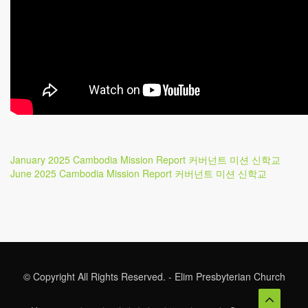
Post
Previous
January 2025 Cambodia Mission Report 커버넌트 미션 신학교
Post
Next
June 2025 Cambodia Mission Report 커버넌트 미션 신학교
navigation
Post
© Copyright All Rights Reserved. - Elim Presbyterian Church