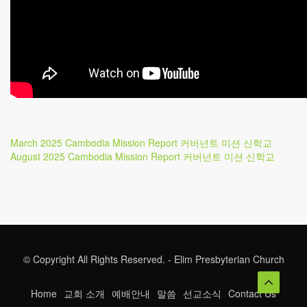
Post
Previous
March 2025 Cambodia Mission Report 커버넌트 미션 신학교
Post
Next
August 2025 Cambodia Mission Report 커버넌트 미션 신학교
navigation
Post
© Copyright All Rights Reserved. - Elim Presbyterian Church
Home
교회 소개
예배안내
말씀
선교소식
Contact Us