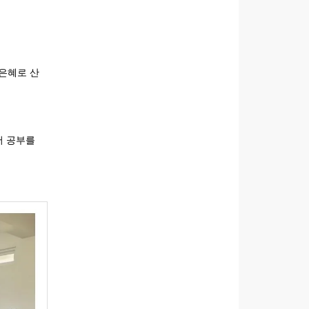
 은혜로 산
어 공부를